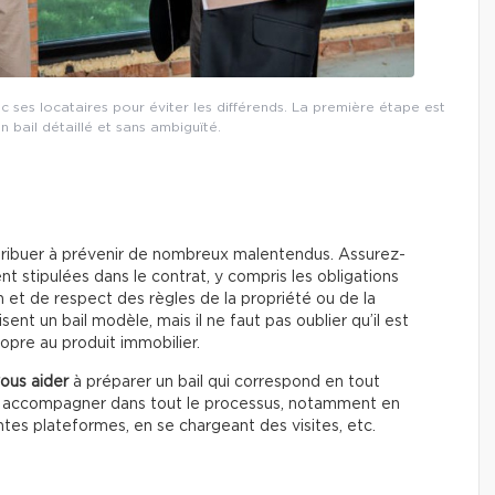
c ses locataires pour éviter les différends. La première étape est
un bail détaillé et sans ambiguïté.
contribuer à prévenir de nombreux malentendus. Assurez-
t stipulées dans le contrat, y compris les obligations
 et de respect des règles de la propriété ou de la
sent un bail modèle, mais il ne faut pas oublier qu’il est
ropre au produit immobilier.
vous aider
à préparer un bail qui correspond en tout
us accompagner dans tout le processus, notamment en
entes plateformes, en se chargeant des visites, etc.