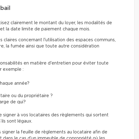
 bail
isez clairement le montant du loyer, les modalités de
 et la date limite de paiement chaque mois.
s claires concernant l'utilisation des espaces communs,
re, la fumée ainsi que toute autre considération
onsabilités en matière d'entretien pour éviter toute
ar exemple :
 chaque année?
aire ou du propriétaire ?
harge de qui?
e signer à vos locataires des règlements qui sortent
ils sont légaux.
 signer la feuille de règlements au locataire afin de
out dans le cas d’un immeuble de copropriété où les