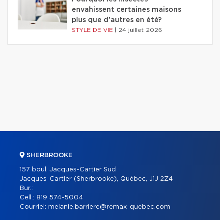
envahissent certaines maisons
plus que d'autres en été?
STYLE DE VIE
|
24 juillet 2026
SHERBROOKE
157 boul. Jacques-Cartier Sud
Jacques-Cartier (Sherbrooke), Québec, J1J 2Z4
Bur.:
Cell.:
819 574-5004
Courriel:
melanie.barriere@remax-quebec.com